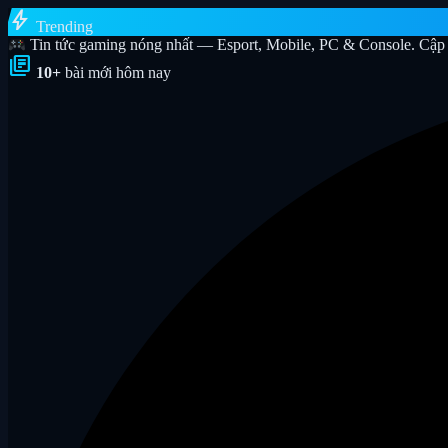
bolt
Trending
Tin tức gaming nóng nhất — Esport, Mobile, PC & Console. Cập 
library_books
10+
bài mới hôm nay