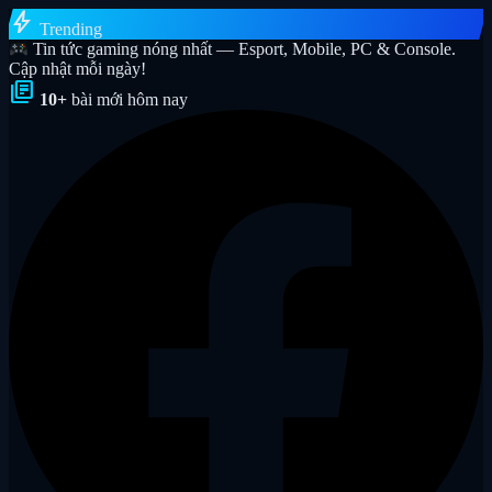
bolt
Trending
Tin tức gaming nóng nhất — Esport, Mobile, PC & Console.
Cập nhật mỗi ngày!
library_books
10+
bài mới hôm nay