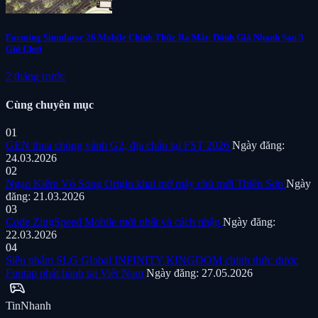
Farming Simulator 26 Mobile Chính Thức Ra Mắt: Đánh Giá Nhanh Sau 3
Giờ Chơi
2 tháng trước
Cùng chuyên mục
01
GEN thua chóng vánh G2, địa chấn tại FST 2026
Ngày đăng:
24.03.2026
02
Ngạo Kiếm Vô Song Origin khai mở máy chủ mới Thiên Sơn
Ngày
đăng: 21.03.2026
03
Code ZingSpeed Mobile mới nhất và cách nhập
Ngày đăng:
22.03.2026
04
Siêu phẩm SLG Global INFINITY KINGDOM chính thức được
Funtap phát hành tại Việt Nam
Ngày đăng: 27.05.2026
sports_esports
Tin
Nhanh