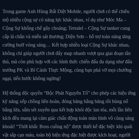
Trong game Anh Hùng Bất Diệt Mobile, người chơi có thể chiêu
mộ nhiều cộng sự có năng lực khác nhau, ví dụ như Móc Ma –
Cộng Sự khống chế gây choáng; Terralel – Cộng Sự tanker cung
cấp lá chắn và miễn sát thương; Diện Sơn – hỗ trợ toàn năng tăng
cường buff vòng sáng… Kết hợp nhiều loại Cộng Sự khác nhau,
không chỉ giúp người chơi đẩy map nhanh vượt qua giai đoạn tân
thủ, mà còn phù hợp với các hình thức chiến đấu đa dạng như đấu
trường PK và Bí Cảnh Thực Mộng, cùng bạn phá vỡ mọi chướng
ngại, tiến bước không ngừng!
Hệ thống độc quyền “Bộc Phát Nguyên Tố” cho phép các hiệu ứng
kỹ năng xếp chồng liên hoàn, đóng băng bằng băng rồi bùng nổ
bằng lửa, sấm sét xuyên qua kết hợp khói độc lan tỏa, mỗi lần liên
kích đều mang lại cảm giác chấn động toàn màn hình vô cùng sảng
khoái! “Thời khắc Boss cuồng nộ” được thiết kế đặc biệt: khi quái
vật sắp cạn máu, toàn bộ hiệu ứng đặc biệt được kích hoạt, người