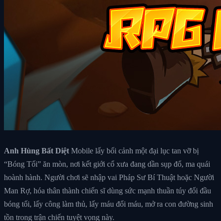
Anh Hùng Bất Diệt
Mobile lấy bối cảnh một đại lục tan vỡ bị
“Bóng Tối” ăn mòn, nơi kết giới cổ xưa đang dần sụp đổ, ma quái
hoành hành. Người chơi sẽ nhập vai Pháp Sư Bí Thuật hoặc Người
Man Rợ, hóa thân thành chiến sĩ dùng sức mạnh thuần túy đối đầu
bóng tối, lấy công làm thủ, lấy máu đổi máu, mở ra con đường sinh
tồn trong trận chiến tuyệt vọng này.