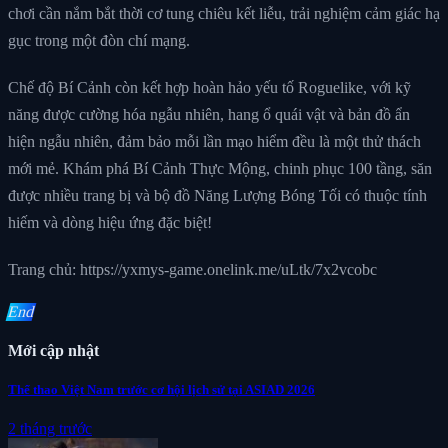
chơi cần nắm bắt thời cơ tung chiêu kết liễu, trải nghiệm cảm giác hạ
gục trong một đòn chí mạng.
Chế độ Bí Cảnh còn kết hợp hoàn hảo yếu tố Roguelike, với kỹ
năng được cường hóa ngẫu nhiên, hang ổ quái vật và bản đồ ẩn
hiện ngẫu nhiên, đảm bảo mỗi lần mạo hiểm đều là một thử thách
mới mẻ. Khám phá Bí Cảnh Thực Mộng, chinh phục 100 tầng, săn
được nhiều trang bị và bộ đồ Năng Lượng Bóng Tối có thuộc tính
hiếm và dòng hiệu ứng đặc biệt!
Trang chủ: https://yxmys-game.onelink.me/uLtk/7x2vcobc
End
Mới cập nhật
Thể thao Việt Nam trước cơ hội lịch sử tại ASIAD 2026
2 tháng trước