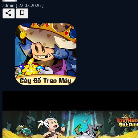
admin
[ 22.03.2026 ]
share
bookmark