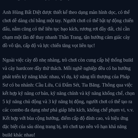
Anh Hùng Bất Diệt được thiết kế theo dạng màn hình dọc, có thể
chơi dễ dàng chỉ bằng một tay. Người chơi có thể bật tự động chiến
đấu, nằm cũng có thể liên tục bạo kích, rương rơi đầy đất, chỉ cần
chạm một lần để thay nhanh Thần Trang, tận hưởng cảm giác cày
đồ vô tận, cấp độ và lực chiến tăng vọt liên tục!
Ngoài việc cày đồ nhẹ nhàng, trò chơi còn cung cấp hệ thống build
và cày hardcore đầy thử thách. Mỗi nghề nghiệp đều có ba hướng
phát triển kỹ năng khác nhau, ví dụ, kỹ năng tối thượng của Pháp
Sư có ba nhánh: Cầu Lửa, Cú Đấm Sét, Tia Băng. Thông qua việc
kết hợp kỹ năng cơ bản, kỹ năng chính và kỹ năng khống chế, chọn
5 kỹ năng chủ động và 3 kỹ năng bị động, người chơi có thể tạo ra
các combo đa dạng như phá giáp liên kích, khống chế phạm vi, v.v.
Kết hợp với bùa cộng hưởng, điểm cấp độ đỉnh cao, và hiệu ứng
đặc biệt của sáu dòng trang bị, trò chơi tạo nên vô hạn khả năng
build khác nhau!