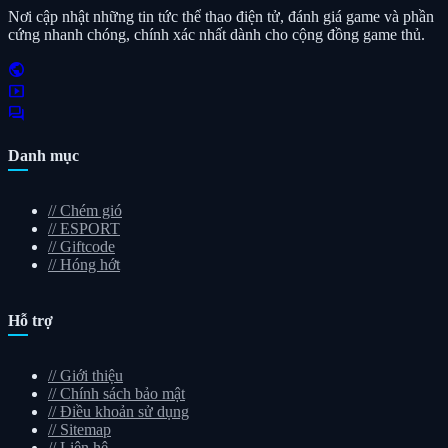
Nơi cập nhật những tin tức thể thao điện tử, đánh giá game và phần
cứng nhanh chóng, chính xác nhất dành cho cộng đồng game thủ.
public
smart_display
forum
Danh mục
//
Chém gió
//
ESPORT
//
Giftcode
//
Hóng hớt
Hỗ trợ
//
Giới thiệu
//
Chính sách bảo mật
//
Điều khoản sử dụng
//
Sitemap
//
Liên hệ