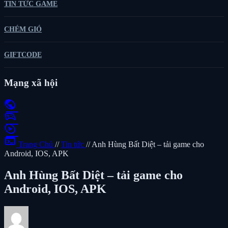
TIN TỨC GAME
CHÉM GIÓ
GIFTCODE
Mạng xã hội
public
sports_esports
play_circle
terminal
Trang Chủ
//
Tin tức
//
Anh Hùng Bất Diệt – tải game cho
Android, IOS, APK
Anh Hùng Bất Diệt – tải game cho
Android, IOS, APK