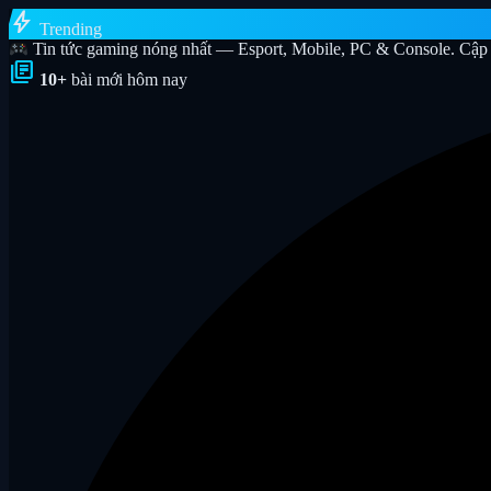
bolt
Trending
Tin tức gaming nóng nhất — Esport, Mobile, PC & Console. Cập 
library_books
10+
bài mới hôm nay