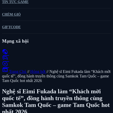
TIN TỨC GAME
CHÉM GIÓ
GIFTCODE
Mạng xã hội
public
sports_esports
play_circle
terminal
Trang Chủ
//
Hóng hớt
//
Nghệ sĩ Eimi Fukada làm “Khách mời
quốc tế”, đồng hành truyền thông cùng Samkok Tam Quốc – game
Tam Quốc hot nhất 2026
Nghệ sĩ Eimi Fukada làm “Khách mời
quốc tế”, đồng hành truyền thông cùng
Samkok Tam Quốc – game Tam Quốc hot
nhất 2026