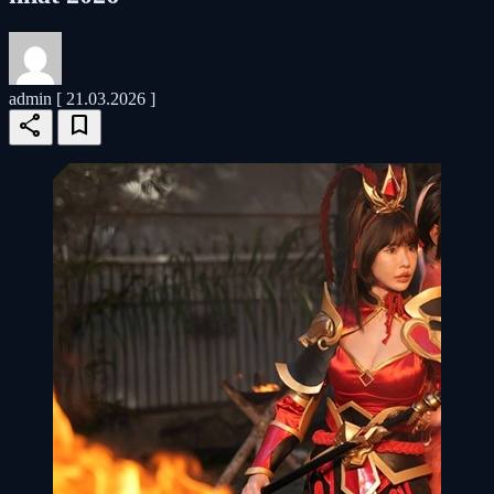
admin
[ 21.03.2026 ]
share
bookmark