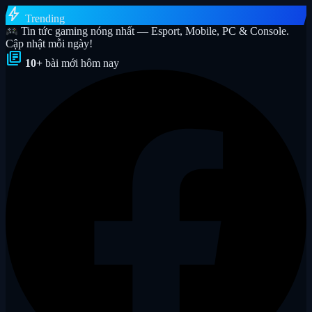
bolt
Trending
Tin tức gaming nóng nhất — Esport, Mobile, PC & Console.
Cập nhật mỗi ngày!
library_books
10+
bài mới hôm nay