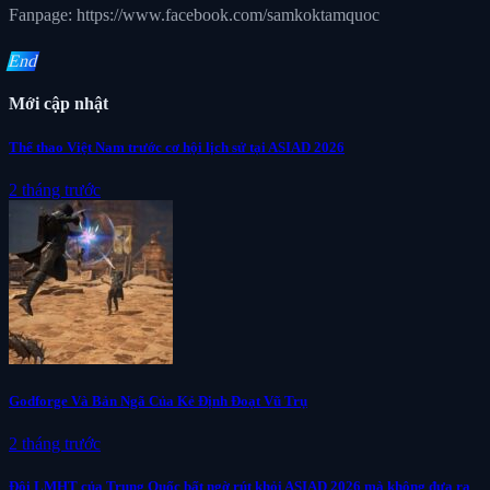
Fanpage: https://www.facebook.com/samkoktamquoc
End
Mới cập nhật
Thể thao Việt Nam trước cơ hội lịch sử tại ASIAD 2026
2 tháng trước
Godforge Và Bản Ngã Của Kẻ Định Đoạt Vũ Trụ
2 tháng trước
Đội LMHT của Trung Quốc bất ngờ rút khỏi ASIAD 2026 mà không đưa ra