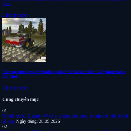
lý do
2 tháng trước
Farming Simulator 26 Mobile Chính Thức Ra Mắt: Đánh Giá Nhanh Sau 3
Giờ Chơi
2 tháng trước
Cùng chuyên mục
01
Mở tải trước, Lineage W đã sẵn sàng cho ngày ra mắt với không khí
sôi sục
Ngày đăng: 28.05.2026
02