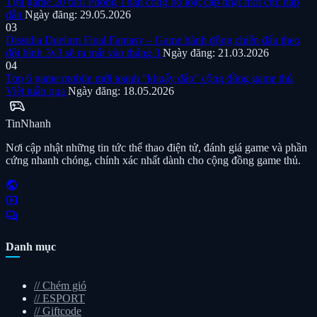
Tựa game 20 tuổi Phong Thần công bố loạt cập nhật mới cực hấp
dẫn
Ngày đăng: 29.05.2026
03
Dissidia Duelum Final Fantasy – Game hành động chiến đấu theo
đội hình 3v3 sẽ ra mắt vào tháng 3
Ngày đăng: 21.03.2026
04
Top 6 game mobile mới toanh “khuấy đảo” cộng đồng game thủ
Việt tuần qua
Ngày đăng: 18.05.2026
sports_esports
Tin
Nhanh
Nơi cập nhật những tin tức thể thao điện tử, đánh giá game và phần
cứng nhanh chóng, chính xác nhất dành cho cộng đồng game thủ.
public
smart_display
forum
Danh mục
//
Chém gió
//
ESPORT
//
Giftcode