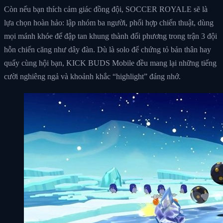
Còn nếu bạn thích cảm giác đồng đội, SOCCER ROYALE sẽ là
lựa chọn hoàn hảo: lập nhóm ba người, phối hợp chiến thuật, dùng
mọi mánh khóe để đập tan khung thành đối phương trong trận 3 đội
hỗn chiến căng như dây đàn. Dù là solo để chứng tỏ bản thân hay
quẩy cùng hội bạn, KICK BUDS Mobile đều mang lại những tiếng
cười nghiêng ngả và khoảnh khắc “highlight” đáng nhớ.