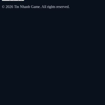
© 2026
Tin Nhanh Game
. All rights reserved.