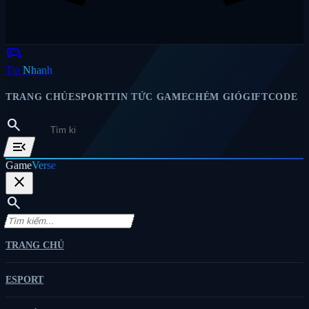
sports_esports
Tin
Nhanh
TRANG CHỦ
ESPORT
TIN TỨC GAME
CHÉM GIÓ
GIFTCODE
search
menu_open
Game
Verse
close
search
TRANG CHỦ
ESPORT