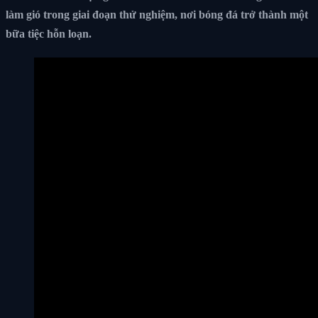
làm gió trong giai đoạn thử nghiệm, nơi bóng đá trở thành một
bữa tiệc hỗn loạn.