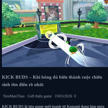
KICK BUDS – Khi bóng đá biến thành cuộc chiến
sinh tồn điên rồ nhất
TieuManThau
Giới thiệu game
19/03/2026
0
KICK BUDS là tựa game mới toanh từ Konami đang làm mưa