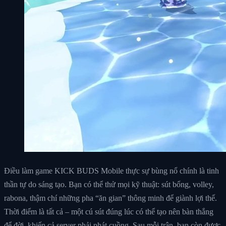
Điều làm game KICK BUDS Mobile thực sự bùng nổ chính là tinh
thần tự do sáng tạo. Bạn có thể thử mọi kỹ thuật: sút bổng, volley,
rabona, thậm chí những pha “ăn gian” thông minh để giành lợi thế.
Thời điểm là tất cả – một cú sút đúng lúc có thể tạo nên bàn thắng
để đời, khiến cả server phải phát cuồng. Sau mỗi trận, bạn còn được