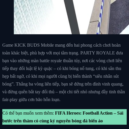
Game KICK BUDS Mobile mang đến hai phong cách chơi hoàn
toàn khác biệt, phù hợp với mọi tâm trạng. PARTY ROYALE đưa
bạn vào những màn battle royale thuần túy, nơi các vòng chơi liên
tiếp thay đổi luật lệ kỳ quặc – có khi bóng nổ tung, có khi sân thu
hẹp bất ngờ, có khi mọi người cùng bị biến thành “siêu nhân sút
bóng”. Thắng ba vòng liên tiếp, bạn sẽ đứng trên đỉnh vinh quang,
và đừng quên bắt tay đối thủ – một chi tiết nhỏ nhưng đầy tinh thần
fair-play giữa cơn bão hỗn loạn.
Có thể bạn muốn xem thêm:
FIFA Heroes: Football Action – Sải
bước trên thảm cỏ cùng kỷ nguyên bóng đá biến ảo