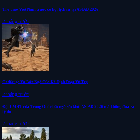
Thể thao Việt Nam trước cơ hội lịch sử tại ASIAD 2026
2 tháng trước
Godforge Và Bản Ngã Của Kẻ Định Đoạt Vũ Trụ
2 tháng trước
Đội LMHT của Trung Quốc bất ngờ rút khỏi ASIAD 2026 mà không đưa ra
lý do
2 tháng trước