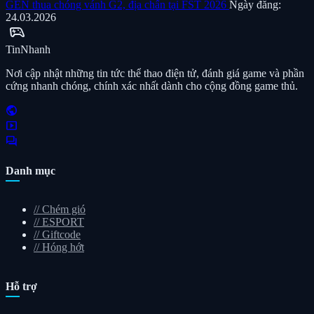
GEN thua chóng vánh G2, địa chấn tại FST 2026
Ngày đăng:
24.03.2026
sports_esports
Tin
Nhanh
Nơi cập nhật những tin tức thể thao điện tử, đánh giá game và phần
cứng nhanh chóng, chính xác nhất dành cho cộng đồng game thủ.
public
smart_display
forum
Danh mục
//
Chém gió
//
ESPORT
//
Giftcode
//
Hóng hớt
Hỗ trợ