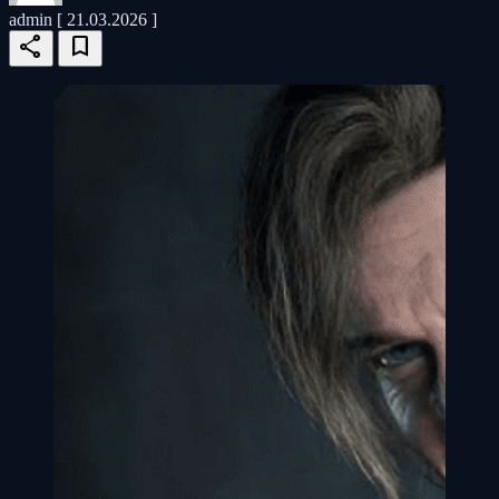
admin
[ 21.03.2026 ]
share
bookmark