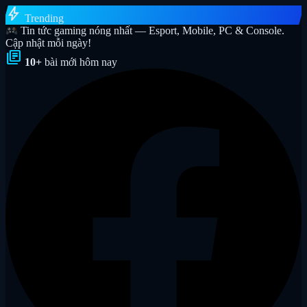
bolt
Trending
Tin tức gaming nóng nhất — Esport, Mobile, PC & Console.
Cập nhật mỗi ngày!
library_books
10+
bài mới hôm nay