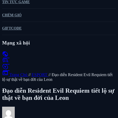
TIN TỨC GAME
CHÉM GIÓ
GIFTCODE
Mạng xã hội
public
sports_esports
play_circle
terminal
Trang Chủ
//
ESPORT
//
Đạo diễn Resident Evil Requiem tiết
lộ sự thật về bạn đời của Leon
Đạo diễn Resident Evil Requiem tiết lộ sự
thật về bạn đời của Leon