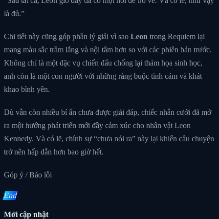
“Sau tất cả, Leon giờ đây đã có một nơi để trở về. Và có lẽ, như vậy
là đủ.”
Chi tiết này cũng góp phần lý giải vì sao
Leon
trong Requiem lại
mang màu sắc trầm lắng và nội tâm hơn so với các phiên bản trước.
Không chỉ là một đặc vụ chiến đấu chống lại thảm họa sinh học,
anh còn là một con người với những ràng buộc tình cảm và khát
khao bình yên.
Dù vẫn còn nhiều bí ẩn chưa được giải đáp, chiếc nhẫn cưới đã mở
ra một hướng phát triển mới đầy cảm xúc cho nhân vật Leon
Kennedy. Và có lẽ, chính sự “chưa nói ra” này lại khiến câu chuyện
trở nên hấp dẫn hơn bao giờ hết.
Góp ý / Báo lỗi
End
Mới cập nhật