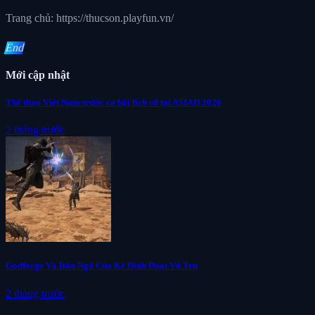
Trang chủ: https://thucson.playfun.vn/
End
Mới cập nhật
Thể thao Việt Nam trước cơ hội lịch sử tại ASIAD 2026
2 tháng trước
Godforge Và Bản Ngã Của Kẻ Định Đoạt Vũ Trụ
2 tháng trước