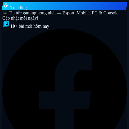
bolt
Trending
Tin tức gaming nóng nhất — Esport, Mobile, PC & Console.
Cập nhật mỗi ngày!
library_books
10+
bài mới hôm nay