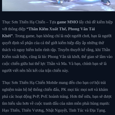
Thục Sơn Thiên Hạ Chiến – Tựa
game MMO
lấy chủ đề kiếm hiệp
với thông điệp
“Thần Kiếm Xuất Thế, Phong Vân Tái
Khởi”
. Trong game, bạn không chỉ là một người chơi, bạn là người
quyết định số phận của cả thế giới kiếm hiệp đầy ắp những thử
thách và nguy hiểm luôn rình rập. Truyền thuyết kể rằng, khi Thần
Kiếm xuất hiện, cũng là lúc Phong Vân tái khởi, thế gian sẽ lâm vào
cuộc chiến giữa hai thế lực Thần và Ma. Và bạn, chính bạn sẽ là
người viết nên hồi kết của trận chiến này.
Thục Sơn Thiên Hạ Chiến Mobile mang đến cho bạn cơ hội trải
nghiệm toàn bộ hệ thống chiến đấu, PK mọi lúc mọi nơi và khám
phá các hoạt động PvP, PvE hoành tráng. Hơn thế nữa, bạn sẽ được
tìm hiểu sâu hơn về cuộc tranh đấu của năm môn phái hùng mạnh:
Hạo Thiên, Thiên Vương, Nhật Nguyệt, Tinh Túc và Địa Tạng.