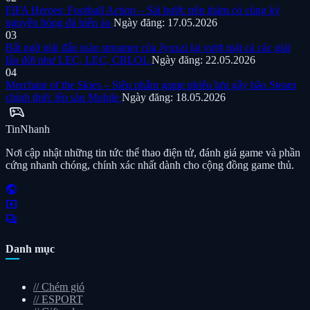
FIFA Heroes: Football Action – Sải bước trên thảm cỏ cùng kỷ
nguyên bóng đá biến ảo
Ngày đăng: 17.05.2026
03
Bất ngờ giải đấu toàn streamer của Jynxzi lại vượt mặt cả các giải
lâu đời như LEC, LEC, CBLOL
Ngày đăng: 22.05.2026
04
Merchant of the Skies – Siêu phẩm game phiêu lưu gây bão Steam
chính thức lên sàn Mobile
Ngày đăng: 18.05.2026
sports_esports
Tin
Nhanh
Nơi cập nhật những tin tức thể thao điện tử, đánh giá game và phần
cứng nhanh chóng, chính xác nhất dành cho cộng đồng game thủ.
public
smart_display
forum
Danh mục
//
Chém gió
//
ESPORT