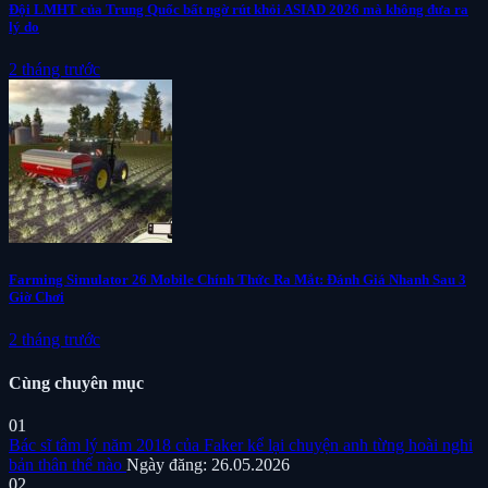
Đội LMHT của Trung Quốc bất ngờ rút khỏi ASIAD 2026 mà không đưa ra
lý do
2 tháng trước
Farming Simulator 26 Mobile Chính Thức Ra Mắt: Đánh Giá Nhanh Sau 3
Giờ Chơi
2 tháng trước
Cùng chuyên mục
01
Bác sĩ tâm lý năm 2018 của Faker kể lại chuyện anh từng hoài nghi
bản thân thế nào
Ngày đăng: 26.05.2026
02