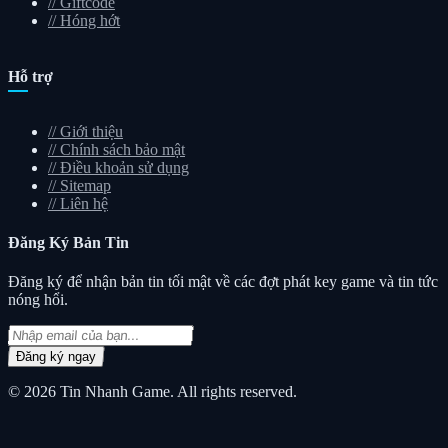
//
Giftcode
//
Hóng hớt
Hỗ trợ
//
Giới thiệu
//
Chính sách bảo mật
//
Điều khoản sử dụng
//
Sitemap
//
Liên hệ
Đăng Ký
Bản Tin
Đăng ký để nhận bản tin tối mật về các đợt phát key game và tin tức
nóng hổi.
Đăng ký ngay
© 2026
Tin Nhanh Game
. All rights reserved.