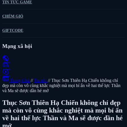
TIN TỨC GAME
CHÉM GIÓ
GIFTCODE
Mạng xã hội
public
sports_esports
play_circle
terminal
Trang Chủ
//
Tin tức
//
Thục Sơn Thiên Hạ Chiến không chỉ
đẹp mà còn vô cùng khắc nghiệt mà mọi bí ẩn về hai thế lực Thần
và Ma sẽ được dần hé mở
Thục Sơn Thiên Hạ Chiến không chỉ đẹp
mà còn vô cùng khắc nghiệt mà mọi bí ẩn
về hai thế lực Thần và Ma sẽ được dần hé
mở