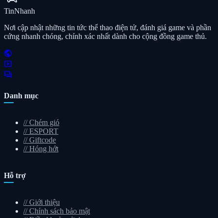
Tin
Nhanh
Nơi cập nhật những tin tức thể thao điện tử, đánh giá game và phần
cứng nhanh chóng, chính xác nhất dành cho cộng đồng game thủ.
public
smart_display
forum
Danh mục
//
Chém gió
//
ESPORT
//
Giftcode
//
Hóng hớt
Hỗ trợ
//
Giới thiệu
//
Chính sách bảo mật