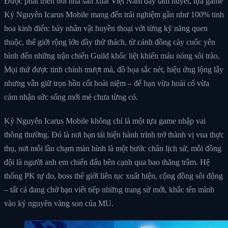
Được phát triển bởi nhà sản xuất Việt Nam đầy tâm huyết, tựa game
Kỷ Nguyên Icarus Mobile mang đến trải nghiệm gần như 100% tinh
hoa kinh điển: bảy nhân vật huyền thoại với từng kỹ năng quen
thuộc, thế giới rộng lớn đầy thử thách, từ cánh đồng cày cuốc yên
bình đến những trận chiến Guild khốc liệt khiến máu nóng sôi trào.
Mọi thứ được tinh chỉnh mượt mà, đồ họa sắc nét, hiệu ứng lộng lẫy
nhưng vẫn giữ trọn hồn cốt hoài niệm – để bạn vừa hoài cổ vừa
cảm nhận sức sống mới mẻ chưa từng có.
Kỷ Nguyên Icarus Mobile không chỉ là một tựa game nhập vai
thông thường. Đó là nơi bạn tái hiện hành trình trở thành vị vua thực
thụ, nơi mỗi lần chạm màn hình là một bước chân lịch sử, mỗi đồng
đội là người anh em chiến đấu bên cạnh qua bao thăng trầm. Hệ
thống PK tự do, boss thế giới liên tục xuất hiện, cộng đồng sôi động
– tất cả đang chờ bạn viết tiếp những trang sử mới, khắc tên mình
vào kỷ nguyên vàng son của MU.