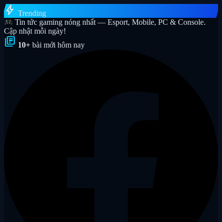
bolt
Trending
Tin tức gaming nóng nhất — Esport, Mobile, PC & Console.
Cập nhật mỗi ngày!
library_books
10+
bài mới hôm nay