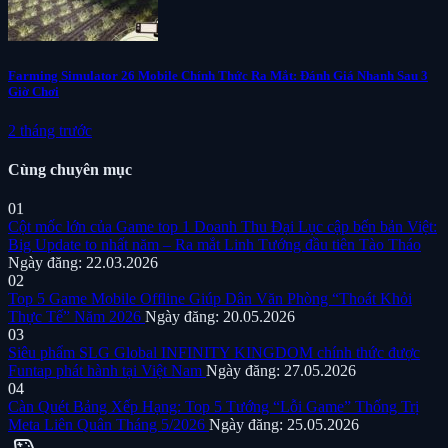
Farming Simulator 26 Mobile Chính Thức Ra Mắt: Đánh Giá Nhanh Sau 3
Giờ Chơi
2 tháng trước
Cùng chuyên mục
01
Cột mốc lớn của Game top 1 Doanh Thu Đại Lục cập bến bản Việt:
Big Update to nhất năm – Ra mắt Linh Tướng đầu tiên Tào Tháo
Ngày đăng: 22.03.2026
02
Top 5 Game Mobile Offline Giúp Dân Văn Phòng “Thoát Khỏi
Thực Tế” Năm 2026
Ngày đăng: 20.05.2026
03
Siêu phẩm SLG Global INFINITY KINGDOM chính thức được
Funtap phát hành tại Việt Nam
Ngày đăng: 27.05.2026
04
Càn Quét Bảng Xếp Hạng: Top 5 Tướng “Lỗi Game” Thống Trị
Meta Liên Quân Tháng 5/2026
Ngày đăng: 25.05.2026
sports_esports