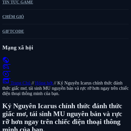
TIN TỨC GAME
CHÉM GIÓ
GIFTCODE
Mạng xã hội
public
sports_esports
play_circle
terminal
Trang Chủ
//
Hóng hớt
//
Kỷ Nguyên Icarus chính thức đánh
thức giấc mơ, tái sinh MU nguyên bản và rực rỡ hơn ngay trên chiếc
điện thoại thông minh của bạn.
Kỷ Nguyên Icarus chính thức đánh thức
giấc mơ, tái sinh MU nguyên bản và rực
rỡ hơn ngay trên chiếc điện thoại thông
minh của bạn.