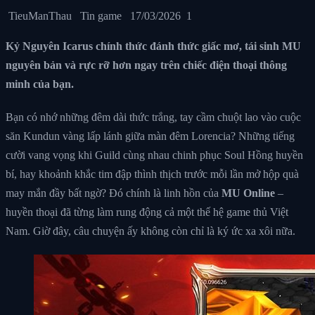
TieuManThau Tin game
17/03/2026
1
Kỷ Nguyên Icarus chính thức đánh thức giấc mơ, tái sinh MU
nguyên bản và rực rỡ hơn ngay trên chiếc điện thoại thông
minh của bạn.
Bạn có nhớ những đêm dài thức trắng, tay cầm chuột lao vào cuộc
săn Kundun vàng lấp lánh giữa màn đêm Lorencia? Những tiếng
cười vang vọng khi Guild cùng nhau chinh phục Soul Hồng huyền
bí, hay khoảnh khắc tim đập thình thịch trước mỗi lần mở hộp quà
may mắn đầy bất ngờ? Đó chính là linh hồn của
MU Online
–
huyền thoại đã từng làm rung động cả một thế hệ game thủ Việt
Nam. Giờ đây, câu chuyện ấy không còn chỉ là ký ức xa xôi nữa.